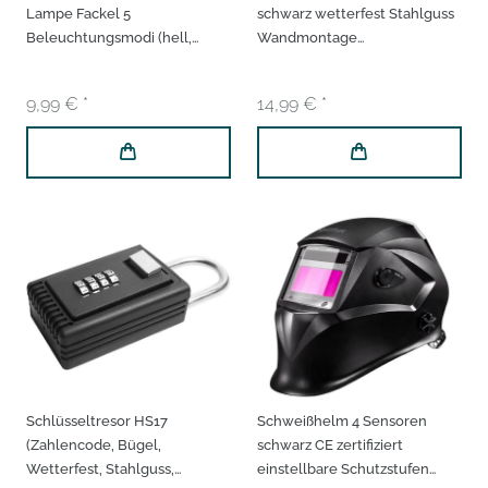
Lampe Fackel 5
schwarz wetterfest Stahlguss
Beleuchtungsmodi (hell,
Wandmontage
mittel, niedrig, blinken, SOS)
Schlüsseltresor
Zoom-Funktion 2000Lumen
Schlüsselkasten
9,99 € *
14,99 € *
Schlüsseltresor HS17
Schweißhelm 4 Sensoren
(Zahlencode, Bügel,
schwarz CE zertifiziert
Wetterfest, Stahlguss,
einstellbare Schutzstufen