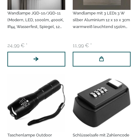
Wandlampe JQD-10/JQD-11
Wandlampe mit 3 LEDs 3 W
(Modern, LED, 1000lm, 4000K,
silber Aluminium 12 x 10 x 3cm
IP44, Wasserfest, Spiegel, 12W,
warmweiß leuchtend 150lm
220V, Weiß/Silber)
3000K Wandleuchte
Wandstrahler
24,99 € *
11,99 € *
Taschenlampe Outdoor
Schlüsselsafe mit Zahlencode