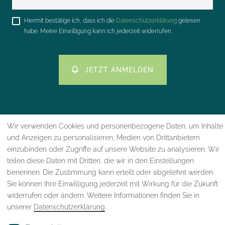
Honig
Hiermit bestätige ich, dass ich die
Daten­schutz­erklärung
gelesen
habe. Meine Einwilligung kann ich jederzeit widerrufen.
JETZT ANMELDEN
Wir verwenden Cookies und personenbezogene Daten, um Inhalte
und Anzeigen zu personalisieren, Medien von Drittanbietern
Impressum
Daten­schutz­erklärung
AGB
einzubinden oder Zugriffe auf unsere Website zu analysieren. Wir
teilen diese Daten mit Dritten, die wir in den Einstellungen
benennen. Die Zustimmung kann erteilt oder abgelehnt werden.
Widerrufs­recht
VERTRAG WIDERRUFEN
Sie können Ihre Einwilligung jederzeit mit Wirkung für die Zukunft
widerrufen oder ändern. Weitere Informationen finden Sie in
unserer
Daten­schutz­erklärung
.
Kontakt