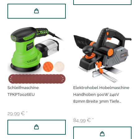
Schleifmaschine
Elektrohobel Hobelmaschine
TPKPT0026EU
Handhoben 900W 240V
82mm Breite 3mm Tiefe
17.000 U/min
29,99 € *
84,99 € *