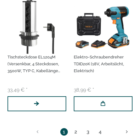
Tischsteckdose ‎EL1204M
Elektro-Schraubendreher
(Versenkbar, 4 Steckdosen,
TDID20K (18V, Arbeitslicht,
3500W, TYP C, Kabellänge
Elektrisch)
150cm)
33,49 € *
38,99 € *
1
2
3
4