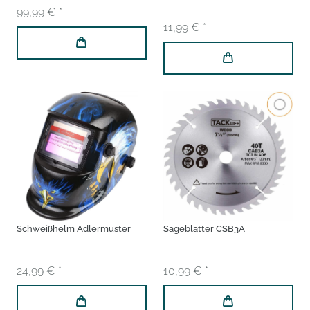
99,99 € *
11,99 € *
Schweißhelm Adlermuster
Sägeblätter CSB3A
24,99 € *
10,99 € *