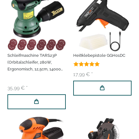
Schleifmaschine TARS23P
Heißklebepistole GGH01DC
(Orbitalschleifer, 280W,
Ergonomisch, 12,5cm, 14000
17,99 € *
OPM)
35,99 € *