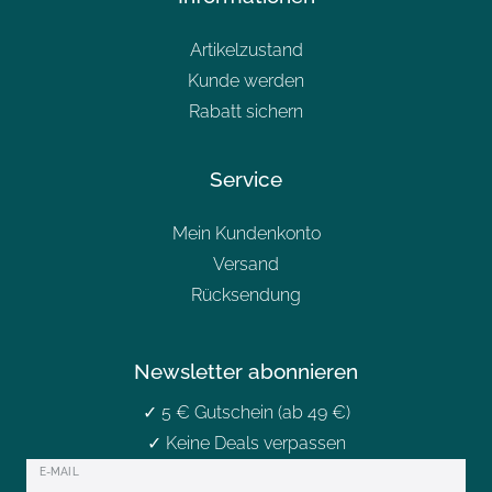
Artikelzustand
Kunde werden
Rabatt sichern
Service
Mein Kundenkonto
Versand
Rücksendung
Newsletter abonnieren
✓ 5 € Gutschein (ab 49 €)
✓ Keine Deals verpassen
Newsletter
E-MAIL