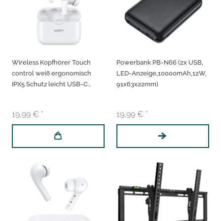
Wireless Kopfhörer Touch
Powerbank PB-N66 (2x USB,
control weiß ergonomisch
LED-Anzeige,10000mAh,12W,
IPX5 Schutz leicht USB-C
91x63x22mm)
Aufladung Ladeetui call
control Bluetooth Earphones
19,99 € *
19,99 € *
In Ear Kopfhörer