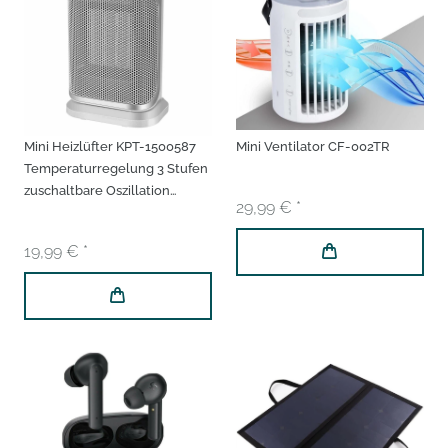
Mini Heizlüfter KPT-1500587
Mini Ventilator CF-002TR
Temperaturregelung 3 Stufen
zuschaltbare Oszillation
29,99 € *
Thermostat Umkippschutz
Überhitzungsschutz
19,99 € *
Energiesparend