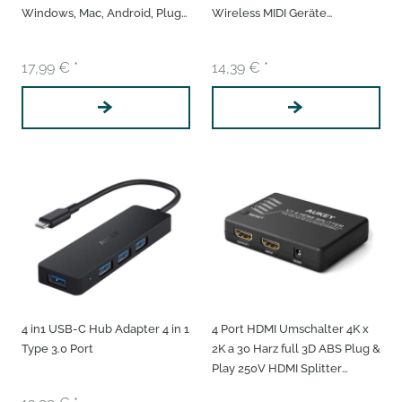
Windows, Mac, Android, Plug
Wireless MIDI Geräte
& Play, Schwarz)
Superspeed Data Transfer
USB Verteiler USB A Netzteil
17,99 € *
14,39 € *
4 in1 USB-C Hub Adapter 4 in 1
4 Port HDMI Umschalter 4K x
Type 3.0 Port
2K a 30 Harz full 3D ABS Plug &
Play 250V HDMI Splitter
Switch HDMI Verteiler