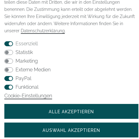
teilen diese Daten mit Dritten, die wir in den Einstellungen
benennen. Die Zustimmung kann erteilt oder abgelehnt werden.
Widerrufs­recht
VERTRAG WIDERRUFEN
Sie können Ihre Einwilligung jederzeit mit Wirkung für die Zukunft
widerrufen oder ändern. Weitere Informationen finden Sie in
unserer
Daten­schutz­erklärung
.
Kontakt
Essenziell
Statistik
* Alle Preisangaben inkl. gesetzl. MwSt
Marketing
© 2023-2025 WJHK International Trade GmbH
Externe Medien
PayPal
Funktional
Cookie-Einstellungen
ALLE AKZEPTIEREN
AUSWAHL AKZEPTIEREN