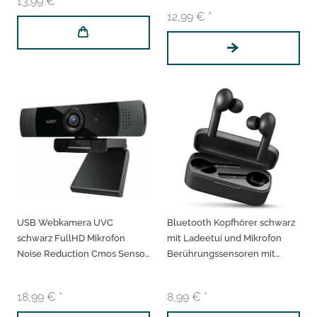
13,99 € *
12,99 € *
USB Webkamera UVC
Bluetooth Kopfhörer schwarz
schwarz FullHD Mikrofon
mit Ladeetui und Mikrofon
Noise Reduction Cmos Sensor
Berührungssensoren mit
für Windows Mac Webcam
Touch-Steuerung für
klipbare Kamera
Musikhören & Anrufen
18,99 € *
8,99 € *
kabellose Earphones