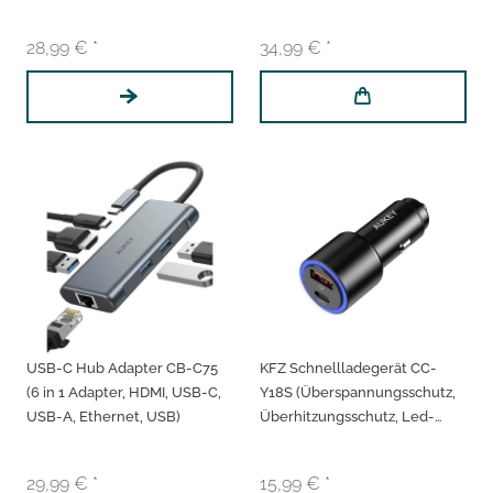
5 Gamingeffekte 3
Farbwechsel 14
Surroundeffekte
Beleuchtungseffekte 6
28,99 € *
34,99 € *
Benutzerdefinierte Effelkte
Tastatur
USB-C Hub Adapter CB-C75
KFZ Schnellladegerät CC-
(6 in 1 Adapter, HDMI, USB-C,
Y18S (Überspannungsschutz,
USB-A, Ethernet, USB)
Überhitzungsschutz, Led-
Ring, 12V, 24V)
29,99 € *
15,99 € *