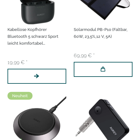
Kabellose Kopfhörer
Solarmodul PB-P10 (Faltbar,
Bluetooth 5 schwarz Sport
60W, 23,5%,12 V, 5A)
leicht komfortabel
Anruffunktion IPX5 wasserfest,
69,99 € *
Ladecase Kopfhörer buds
19,99 € *
Earphones In Ear
Neuheit