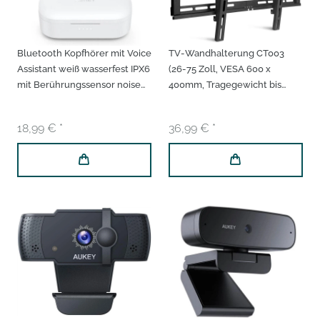
Bluetooth Kopfhörer mit Voice
TV-Wandhalterung CT003
Assistant weiß wasserfest IPX6
(26-75 Zoll, VESA 600 x
mit Berührungssensor noise
400mm, Tragegewicht bis
canceling Ladehülle In Ear
60kg)
Kopfhörer wireless Earphones
18,99 € *
36,99 € *