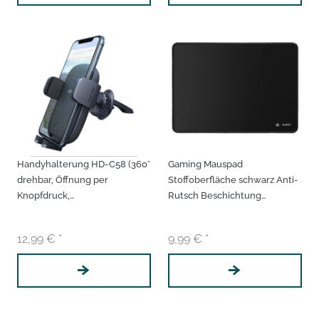
Handyhalterung HD-C58 (360°
Gaming Mauspad
drehbar, Öffnung per
Stoffoberfläche schwarz Anti-
Knopfdruck,
Rutsch Beschichtung
Lüftungsgittermontage,
wasserdicht rutschfest
untere Aussparung für
antifraying Umrandung
12,99 € *
9,99 € *
Ladekabel,
Gamingmauspad Mousepad
Silikonbeschichtung)