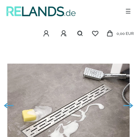
☰
0,00 EUR