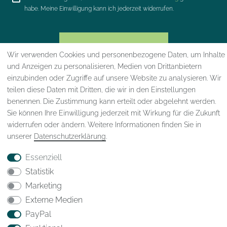
habe. Meine Einwilligung kann ich jederzeit widerrufen.
JETZT ANMELDEN
Wir verwenden Cookies und personenbezogene Daten, um Inhalte
und Anzeigen zu personalisieren, Medien von Drittanbietern
einzubinden oder Zugriffe auf unsere Website zu analysieren. Wir
teilen diese Daten mit Dritten, die wir in den Einstellungen
benennen. Die Zustimmung kann erteilt oder abgelehnt werden.
Sie können Ihre Einwilligung jederzeit mit Wirkung für die Zukunft
Impressum
Daten­schutz­erklärung
AGB
widerrufen oder ändern. Weitere Informationen finden Sie in
unserer
Daten­schutz­erklärung
.
Essenziell
Widerrufs­recht
VERTRAG WIDERRUFEN
Statistik
Marketing
Kontakt
Externe Medien
PayPal