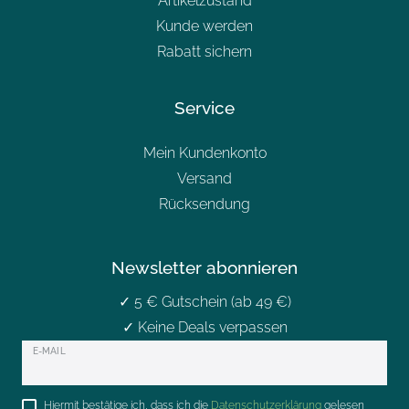
Artikelzustand
Kunde werden
Rabatt sichern
Service
Mein Kundenkonto
Versand
Rücksendung
Newsletter abonnieren
✓ 5 € Gutschein (ab 49 €)
✓ Keine Deals verpassen
Newsletter
E-MAIL
Honig
Hiermit bestätige ich, dass ich die
Daten­schutz­erklärung
gelesen