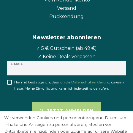
Versand
Rücksendung
Newsletter abonnieren
✓ 5 € Gutschein (ab 49 €)
✓ Keine Deals verpassen
Newsletter
E-MAIL
Honig
Hiermit bestätige ich, dass ich die
Daten­schutz­erklärung
gelesen
habe. Meine Einwilligung kann ich jederzeit widerrufen.
JETZT ANMELDEN
Wir verwenden Cookies und personenbezogene Daten, um
Inhalte und Anzeigen zu personalisieren, Medien von
Drittanbietern einzubinden oder Zugriffe auf unsere Website