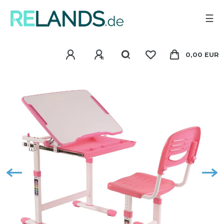
☰
0,00 EUR