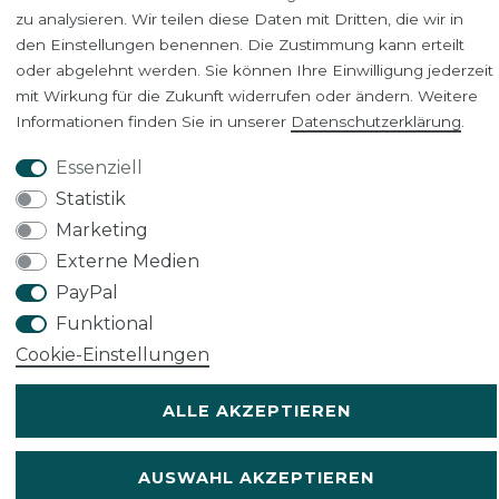
zu analysieren. Wir teilen diese Daten mit Dritten, die wir in
den Einstellungen benennen. Die Zustimmung kann erteilt
oder abgelehnt werden. Sie können Ihre Einwilligung jederzeit
Impressum
Daten­schutz­erklärung
AGB
mit Wirkung für die Zukunft widerrufen oder ändern. Weitere
Informationen finden Sie in unserer
Daten­schutz­erklärung
.
Widerrufs­recht
VERTRAG WIDERRUFEN
Essenziell
Statistik
Marketing
Kontakt
Externe Medien
PayPal
* Alle Preisangaben inkl. gesetzl. MwSt
Funktional
© 2023-2025 WJHK International Trade GmbH
Cookie-Einstellungen
ALLE AKZEPTIEREN
AUSWAHL AKZEPTIEREN