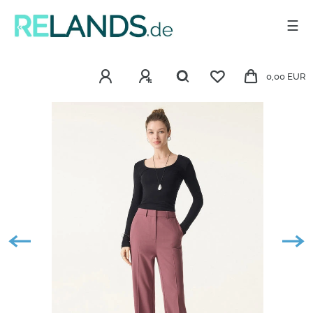
☰
0,00 EUR