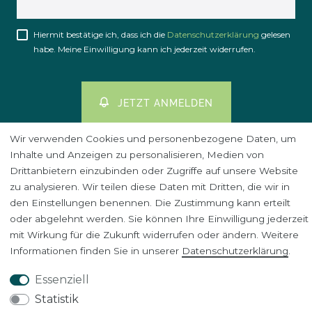
Honig
Hiermit bestätige ich, dass ich die
Daten­schutz­erklärung
gelesen
habe. Meine Einwilligung kann ich jederzeit widerrufen.
JETZT ANMELDEN
Wir verwenden Cookies und personenbezogene Daten, um
Inhalte und Anzeigen zu personalisieren, Medien von
Drittanbietern einzubinden oder Zugriffe auf unsere Website
zu analysieren. Wir teilen diese Daten mit Dritten, die wir in
Impressum
Daten­schutz­erklärung
AGB
den Einstellungen benennen. Die Zustimmung kann erteilt
oder abgelehnt werden. Sie können Ihre Einwilligung jederzeit
mit Wirkung für die Zukunft widerrufen oder ändern. Weitere
Informationen finden Sie in unserer
Daten­schutz­erklärung
.
Widerrufs­recht
VERTRAG WIDERRUFEN
Essenziell
Statistik
Kontakt