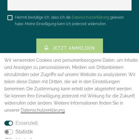
Honig
Hiermit bestätige ich, dass ich die
Daten­schutz­erklärung
gelesen
habe. Meine Einwilligung kann ich jederzeit widerrufen.
JETZT ANMELDEN
Wir verwenden Cookies und personenbezogene Daten, um Inhalte
und Anzeigen zu personalisieren, Medien von Drittanbietern
einzubinden oder Zugriffe auf unsere Website zu analysieren. Wir
teilen diese Daten mit Dritten, die wir in den Einstellungen
benennen. Die Zustimmung kann erteilt oder abgelehnt werden.
Impressum
Daten­schutz­erklärung
AGB
Sie können Ihre Einwilligung jederzeit mit Wirkung für die Zukunft
widerrufen oder ändern. Weitere Informationen finden Sie in
unserer
Daten­schutz­erklärung
.
Widerrufs­recht
VERTRAG WIDERRUFEN
Essenziell
Statistik