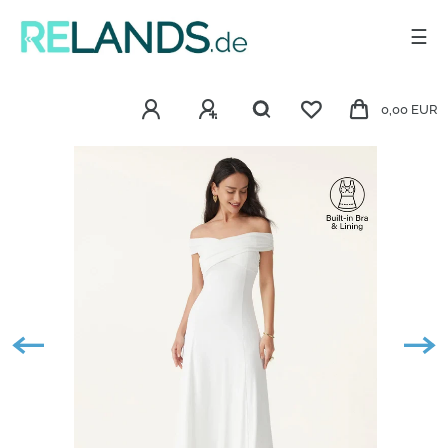
☰
0,00 EUR