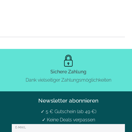
Sichere Zahlung
Dank vielseitiger Zahlungsmöglichkeiten
Newsletter abonnieren
✓ 5 € Gutschein (ab 49 €)
✓ Keine Deals verpassen
Newsletter
E-MAIL