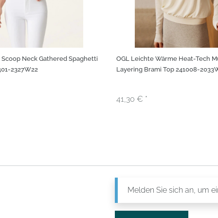
 Scoop Neck Gathered Spaghetti
OGL Leichte Wärme Heat-Tech M
401-2327W22
Layering Brami Top 241008-2033
41,30 € *
Melden Sie sich an, um e