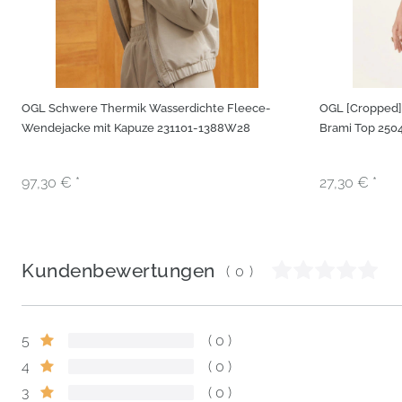
OGL Schwere Thermik Wasserdichte Fleece-
OGL [Cropped]
Wendejacke mit Kapuze 231101-1388W28
Brami Top 250
97,30 € *
27,30 € *
Kundenbewertungen
(0)
5
0
4
0
3
0