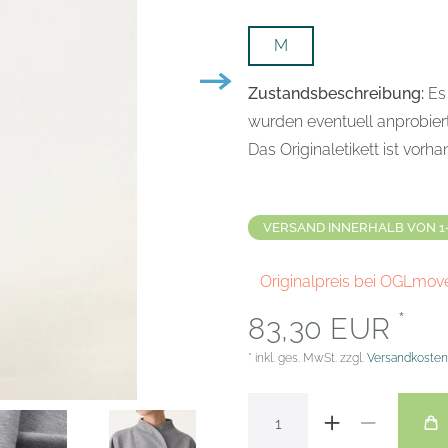
M
Zustandsbeschreibung:
Es
wurden eventuell anprobier
Das Originaletikett ist vorh
VERSAND INNERHALB VON 1
Originalpreis bei OGLmov
*
83,30 EUR
* inkl. ges. MwSt. zzgl.
Versandkosten