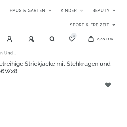
HAUS & GARTEN
KINDER
BEAUTY
SPORT & FREIZEIT
0
0,00 EUR
5-2866W28
reihige Strickjacke mit Stehkragen und
866W28