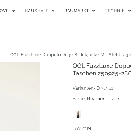
MOVE
HAUSHALT
BAUMARKT
TECHNIK
el
OGL FuzzLuxe Doppelreihige Strickjacke Mit Stehkragen Und Taschen 25092
OGL FuzzLuxe Doppel
Taschen 250925-2
Varianten-ID
36381
Farbe:
Heather Taupe
Größe:
M