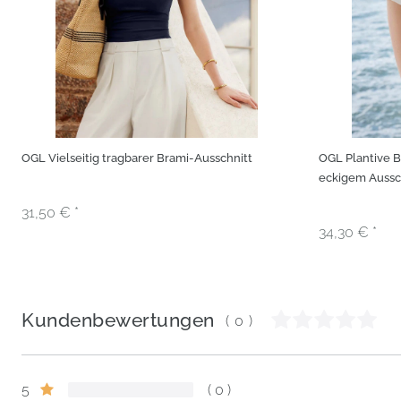
OGL Vielseitig tragbarer Brami-Ausschnitt
OGL Plantive 
eckigem Aussc
250506-2374W
31,50 € *
34,30 € *
Kundenbewertungen
(0)
5
0