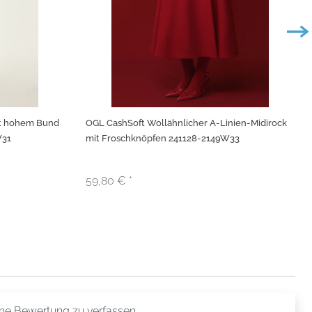
t hohem Bund
OGL CashSoft Wollähnlicher A-Linien-Midirock
W31
mit Froschknöpfen 241128-2149W33
59,80 € *
ine Bewertung zu verfassen.