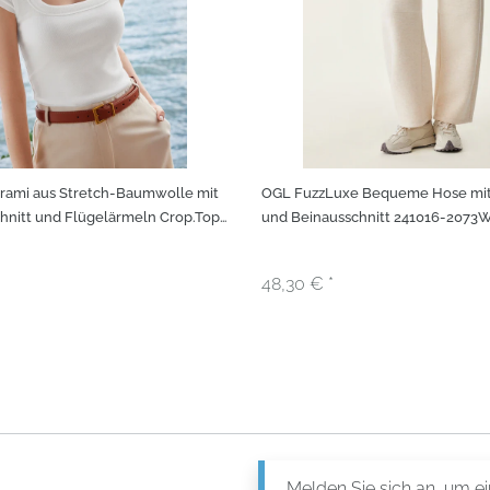
Brami aus Stretch-Baumwolle mit
OGL FuzzLuxe Bequeme Hose mi
hnitt und Flügelärmeln Crop.Top
und Beinausschnitt 241016-2073
22
48,30 € *
Melden Sie sich an, um e