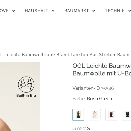
MOVE
HAUSHALT
BAUMARKT
TECHNIK
 Leichte Baumwollrippe Brami Tanktop Aus Stretch-Baumwolle Mit U-Boot-Ausschnitt
OGL Leichte Baumwol
Baumwolle mit U-Bo
Varianten-ID
35546
Farbe:
Bush Green
Größe:
S