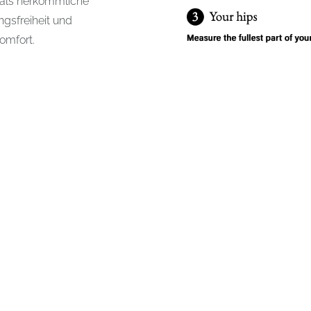
an als herkömmliche
gsfreiheit und
omfort.