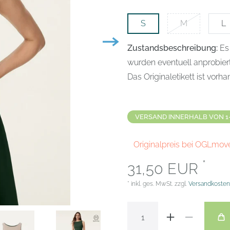
S
M
L
Zustandsbeschreibung:
Es
wurden eventuell anprobier
Das Originaletikett ist vorh
VERSAND INNERHALB VON 1
Originalpreis bei OGLmov
*
31,50 EUR
* inkl. ges. MwSt. zzgl.
Versandkosten