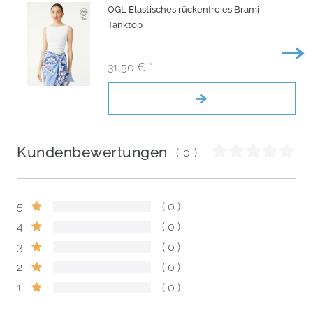
OGL Elastisches rückenfreies Brami-
Tanktop
31,50 € *
Kundenbewertungen
(0)
5
0
4
0
3
0
2
0
1
0