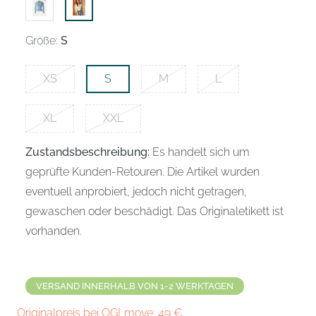
Größe:
S
XS
S
M
L
XL
XXL
Zustandsbeschreibung:
Es handelt sich um
geprüfte Kunden-Retouren. Die Artikel wurden
eventuell anprobiert, jedoch nicht getragen,
gewaschen oder beschädigt. Das Originaletikett ist
vorhanden.
VERSAND INNERHALB VON 1-2 WERKTAGEN
Originalpreis bei OGLmove:
49
€