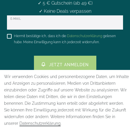
✓ 5 € Gutschein (ab 49 €)
✓ Keine Deals verpassen
Newsletter
E-MAIL
Honig
Hiermit bestätige ich, dass ich die
Daten­schutz­erklärung
gelesen
habe. Meine Einwilligung kann ich jederzeit widerrufen.
JETZT ANMELDEN
Wir verwenden Cookies und personenbezogene Daten, um Inhalte
und Anzeigen zu personalisieren, Medien von Drittanbietern
einzubinden oder Zugriffe auf unsere Website zu analysieren. Wir
teilen diese Daten mit Dritten, die wir in den Einstellungen
benennen. Die Zustimmung kann erteilt oder abgelehnt werden.
Impressum
Daten­schutz­erklärung
AGB
Sie können Ihre Einwilligung jederzeit mit Wirkung für die Zukunft
widerrufen oder ändern. Weitere Informationen finden Sie in
unserer
Daten­schutz­erklärung
.
Widerrufs­recht
VERTRAG WIDERRUFEN