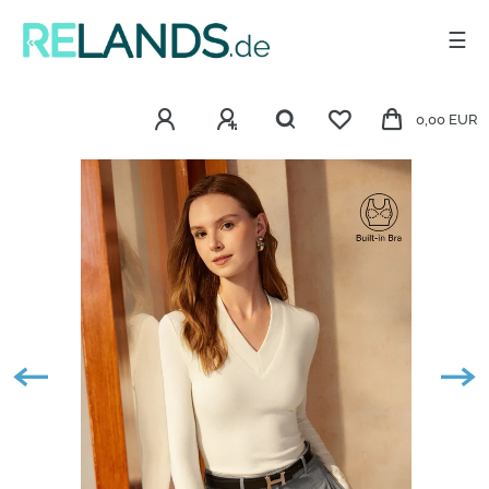
☰
0,00 EUR