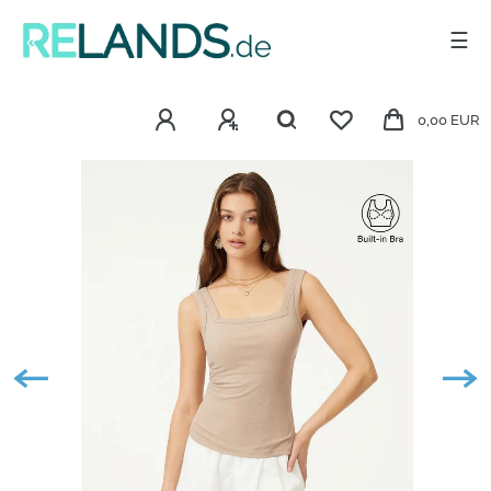
☰
0,00 EUR