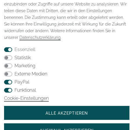
einzubinden oder Zugriffe auf unsere Website zu analysieren. Wir
teilen diese Daten mit Dritten, die wir in den Einstellungen
benennen. Die Zustimmung kann erteilt oder abgelehnt werden.
Impressum
Daten­schutz­erklärung
AGB
Sie können Ihre Einwilligung jederzeit mit Wirkung für die Zukunft
widerrufen oder ändern. Weitere Informationen finden Sie in
unserer
Daten­schutz­erklärung
.
Widerrufs­recht
VERTRAG WIDERRUFEN
Essenziell
Statistik
Kontakt
Marketing
Externe Medien
* Alle Preisangaben inkl. gesetzl. MwSt
PayPal
© 2023-2025 WJHK International Trade GmbH
Funktional
Cookie-Einstellungen
ALLE AKZEPTIEREN