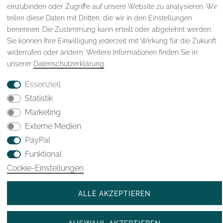
einzubinden oder Zugriffe auf unsere Website zu analysieren. Wir
teilen diese Daten mit Dritten, die wir in den Einstellungen
benennen. Die Zustimmung kann erteilt oder abgelehnt werden.
Sie können Ihre Einwilligung jederzeit mit Wirkung für die Zukunft
widerrufen oder ändern. Weitere Informationen finden Sie in
unserer
Daten­schutz­erklärung
.
Impressum
Daten­schutz­erklärung
AGB
Essenziell
Statistik
Widerrufs­recht
VERTRAG WIDERRUFEN
Marketing
Externe Medien
PayPal
Kontakt
Funktional
Cookie-Einstellungen
* Alle Preisangaben inkl. gesetzl. MwSt
© 2023-2025 WJHK International Trade GmbH
ALLE AKZEPTIEREN