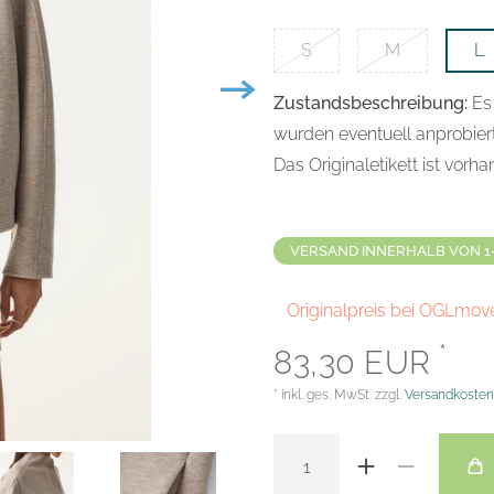
S
M
L
Zustandsbeschreibung:
Es
wurden eventuell anprobier
Das Originaletikett ist vorh
VERSAND INNERHALB VON 1
Originalpreis bei OGLmov
*
83,30 EUR
* inkl. ges. MwSt. zzgl.
Versandkosten