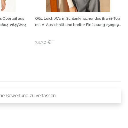
 Oberteil aus
OGL LeichtWärm Schlankmachendes Brami-Top
250804-2649W24
mit V-Ausschnitt und breiter Einfassung 250909-
2787W22
34,30 € *
ine Bewertung zu verfassen.