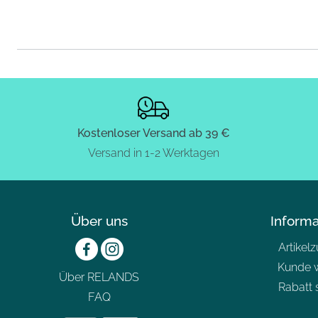
Kostenloser Versand ab 39 €
Versand in 1-2 Werktagen
Über uns
Inform
Artikel
Kunde 
Über RELANDS
Rabatt 
FAQ