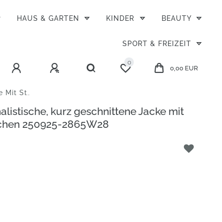
HAUS & GARTEN
KINDER
BEAUTY
SPORT & FREIZEIT
0
0,00 EUR
0925-2865W28
listische, kurz geschnittene Jacke mit
schen 250925-2865W28