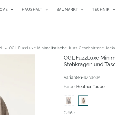
MOVE
HAUSHALT
BAUMARKT
TECHNIK
el
OGL FuzzLuxe Minimalistische, Kurz Geschnittene Jacke Mit Stehkragen Und Taschen 25
OGL FuzzLuxe Minima
Stehkragen und Ta
Varianten-ID
36965
Farbe:
Heather Taupe
Größe:
L