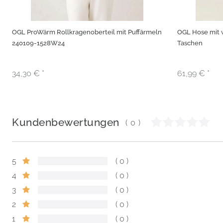
OGL ProWärm Rollkragenoberteil mit Puffärmeln
OGL Hose mit 
240109-1528W24
Taschen
34,30 € *
61,99 € *
Kundenbewertungen
(0)
5
0
4
0
3
0
2
0
1
0