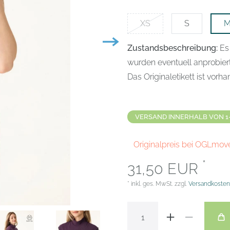
XS
S
Zustandsbeschreibung:
Es
wurden eventuell anprobier
Das Originaletikett ist vorh
VERSAND INNERHALB VON 1
Originalpreis bei OGLmov
*
31,50 EUR
* inkl. ges. MwSt. zzgl.
Versandkosten