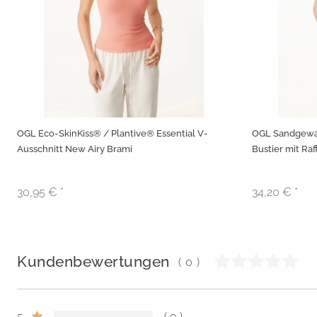
OGL Eco-SkinKiss® / Plantive® Essential V-
OGL Sandgewa
Ausschnitt New Airy Brami
Bustier mit Ra
30,95 € *
34,20 € *
Kundenbewertungen
(0)
5
0