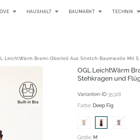
MOVE
HAUSHALT
BAUMARKT
TECHNIK
LeichtWärm Brami-Oberteil Aus Stretch-Baumwolle Mit Stehkragen Und Flügelärmeln 250730-2631W22
OGL LeichtWärm Bra
Stehkragen und Flü
Varianten-ID
35328
Farbe:
Deep Fig
Größe:
M