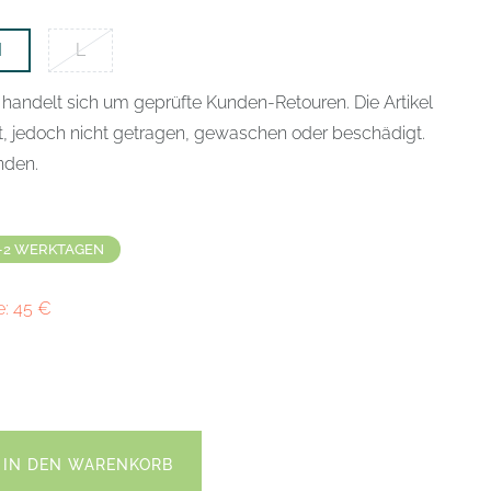
M
L
 handelt sich um geprüfte Kunden-Retouren. Die Artikel
t, jedoch nicht getragen, gewaschen oder beschädigt.
anden.
-2 WERKTAGEN
e:
45
€
IN DEN WARENKORB