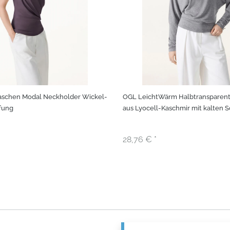
schen Modal Neckholder Wickel-
OGL LeichtWärm Halbtransparent
ffung
aus Lyocell-Kaschmir mit kalten 
250825-2716W24
28,76 € *