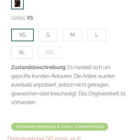
Größe:
XS
XS
S
M
L
XL
XXL
Zustandsbeschreibung:
Es handelt sich um
geprüfte Kunden-Retouren. Die Artikel wurden
eventuell anprobiert, jedoch nicht getragen,
gewaschen oder beschädigt. Das Originaletikett ist
vorhanden.
VERSAND INNERHALB VON 1-2 WERKTAGEN
Originalpreis bei OGLmove:
45
€