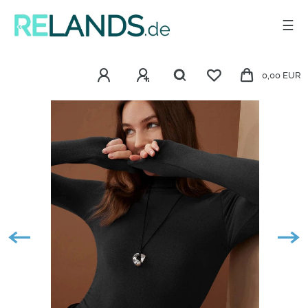
☰
0,00 EUR