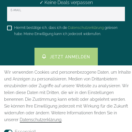
✓ Keine Deals verpassen
Newsletter
E-MAIL
Honig
Hiermit bestätige ich, dass ich die
Daten­schutz­erklärung
gelesen
habe. Meine Einwilligung kann ich jederzeit widerrufen.
JETZT ANMELDEN
Wir verwenden Cookies und personenbezogene Daten, um Inhalte
und Anzeigen zu personalisieren, Medien von Drittanbietern
einzubinden oder Zugriffe auf unsere Website zu analysieren. Wir
teilen diese Daten mit Dritten, die wir in den Einstellungen
Impressum
Daten­schutz­erklärung
AGB
benennen. Die Zustimmung kann erteilt oder abgelehnt werden.
Sie können Ihre Einwilligung jederzeit mit Wirkung für die Zukunft
widerrufen oder ändern. Weitere Informationen finden Sie in
unserer
Daten­schutz­erklärung
.
Widerrufs­recht
VERTRAG WIDERRUFEN
Essenziell