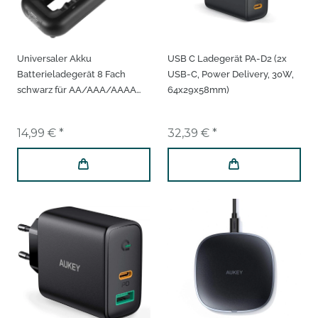
Universaler Akku
USB C Ladegerät PA-D2 (2x
Batterieladegerät 8 Fach
USB-C, Power Delivery, 30W,
schwarz für AA/AAA/AAAA
64x29x58mm)
Pulsstromladung Ni-MH Ni-CD
konstanter Ladestrom Akku
14,99 € *
32,39 € *
Ladegerät Multicharger