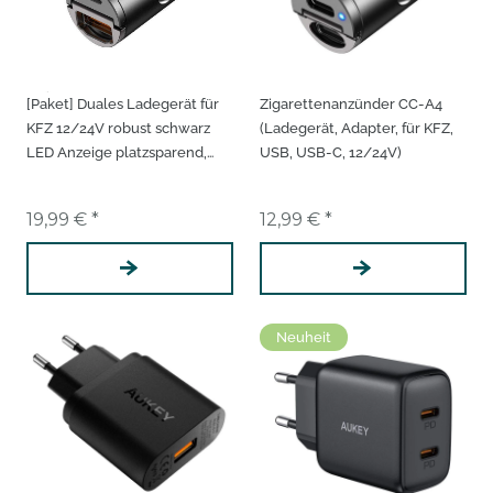
[Paket] Duales Ladegerät für
Zigarettenanzünder CC-A4
KFZ 12/24V robust schwarz
(Ladegerät, Adapter, für KFZ,
LED Anzeige platzsparend,
USB, USB-C, 12/24V)
USB-A, USB-C, Netzteil
Doppelladegerät
19,99 € *
12,99 € *
Neuheit