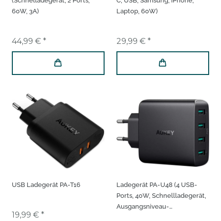
(Schnelladegerät, 2 Ports,
C, USB, Samsung, iPhone,
60W, 3A)
Laptop, 60W)
44,99 € *
29,99 € *
USB Ladegerät PA-T16
Ladegerät PA-U48 (4 USB-
Ports, 40W, Schnellladegerät,
Ausgangsniveau-
19,99 € *
Optimierung)