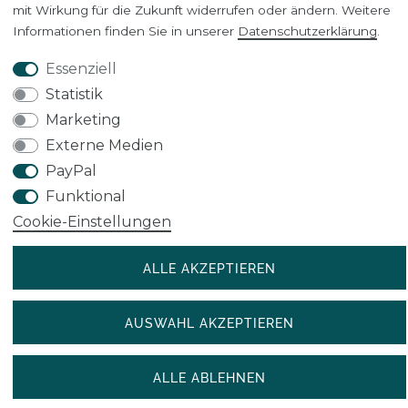
mit Wirkung für die Zukunft widerrufen oder ändern. Weitere
Informationen finden Sie in unserer
Daten­schutz­erklärung
.
Kontakt
Essenziell
Statistik
* Alle Preisangaben inkl. gesetzl. MwSt
Marketing
© 2023-2025 WJHK International Trade GmbH
Externe Medien
PayPal
Funktional
Cookie-Einstellungen
ALLE AKZEPTIEREN
AUSWAHL AKZEPTIEREN
SEHR GUT
(5 / 5)
ALLE ABLEHNEN
aus
3906
Bewertungen bei: ebay.de, shopvote.de ⓘ
Informationen zur Echtheit der Bewertungen