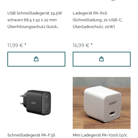
USB Schnellladegerät 19,5W
Ladegerät PA-R1S
schwarz 68,5 x 52 x 22 mm
(Schnellladung, 2x USB-C,
Überhitzungsschutz Quick
Überladeschutz, 20W)
Charge Netzteil Ladeadapter
11,99 € *
16,99 € *
Schnellladegerät PA-F3S
Mini Ladegerät PA-Y20S (12V,