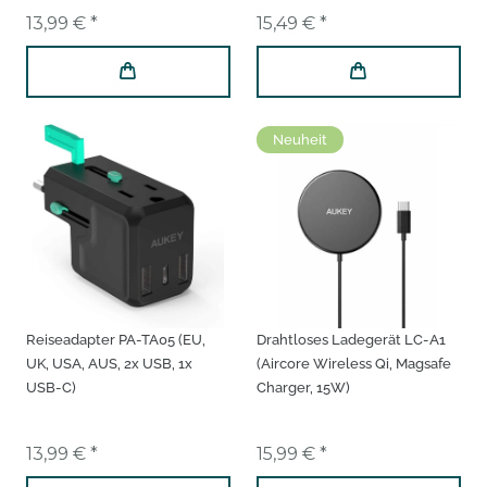
Ladegerät
13,99 € *
15,49 € *
Neuheit
Reiseadapter PA-TA05 (EU,
Drahtloses Ladegerät LC-A1
UK, USA, AUS, 2x USB, 1x
(Aircore Wireless Qi, Magsafe
USB-C)
Charger, 15W)
13,99 € *
15,99 € *